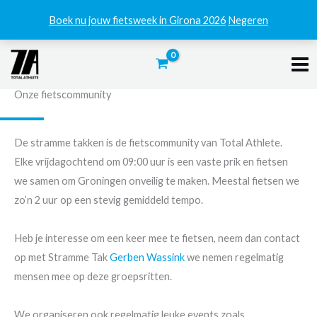
Boek nu jouw fietsweek in Girona 2026
Negeren
Ga
naar
de
Onze fietscommunity
inhoud
De stramme takken is de fietscommunity van Total Athlete.
Elke vrijdagochtend om 09:00 uur is een vaste prik en fietsen
we samen om Groningen onveilig te maken. Meestal fietsen we
zo’n 2 uur op een stevig gemiddeld tempo.
Heb je interesse om een keer mee te fietsen, neem dan contact
op met Stramme Tak
Gerben Wassink
we nemen regelmatig
mensen mee op deze groepsritten.
We organiseren ook regelmatig leuke events zoals