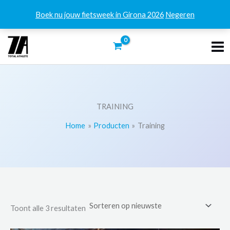
Boek nu jouw fietsweek in Girona 2026
Negeren
Ga
naar
de
inhoud
TRAINING
Home
Producten
Training
Gesorteerd
Toont alle 3 resultaten
op
nieuwste