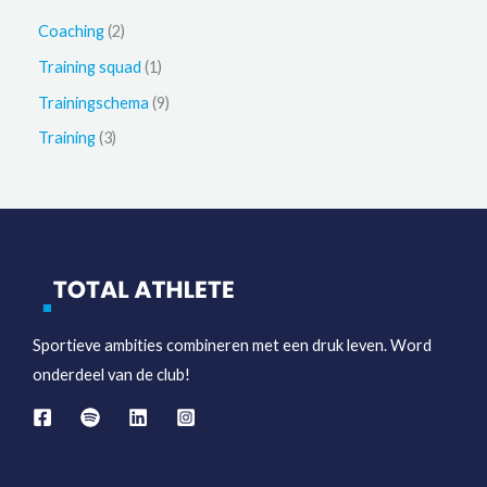
op
e
2
Coaching
2
de
k
p
1
Training squad
1
productpagina
e
r
p
9
Trainingschema
9
n
o
r
p
3
Training
3
d
o
r
p
u
d
o
r
c
u
d
o
t
c
u
d
e
t
c
u
n
t
c
Sportieve ambities combineren met een druk leven. Word
e
t
onderdeel van de club!
n
e
n