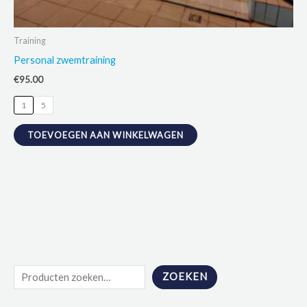
Training
Personal zwemtraining
€
95.00
1
5
Dit
TOEVOEGEN AAN WINKELWAGEN
product
heeft
meerdere
variaties.
Deze
optie
kan
Z
gekozen
ZOEKEN
o
worden