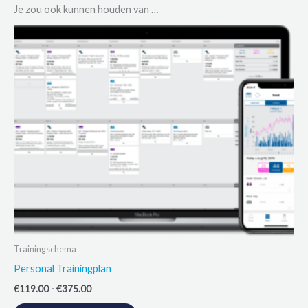
Je zou ook kunnen houden van …
Trainingschema
Personal Trainingplan
Prijsklasse:
€
119.00
-
€
375.00
€119.00
Dit