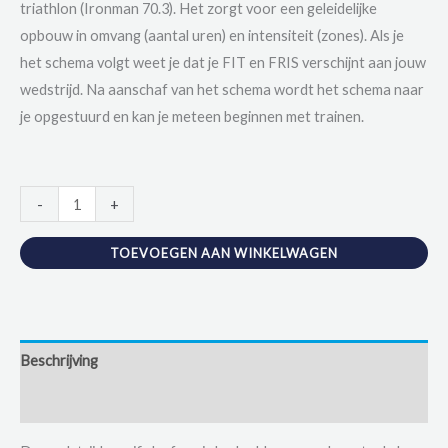
triathlon (Ironman 70.3). Het zorgt voor een geleidelijke
opbouw in omvang (aantal uren) en intensiteit (zones). Als je
het schema volgt weet je dat je FIT en FRIS verschijnt aan jouw
wedstrijd. Na aanschaf van het schema wordt het schema naar
je opgestuurd en kan je meteen beginnen met trainen.
Halve
-
+
Triathlon
aantal
TOEVOEGEN AAN WINKELWAGEN
Beschrijving
Aanvullende informatie