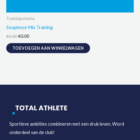
Trainingschema
Souplesse Mix Training
Oorspronkelijke
Huidige
€
5.00
€
0.00
prijs
prijs
was:
is:
TOEVOEGEN AAN WINKELWAGEN
€5.00.
€0.00.
Sportieve ambities combineren met een druk leven. Word
onderdeel van de club!