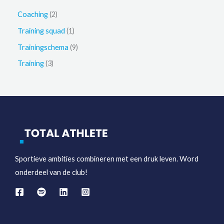
op
e
2
Coaching
2
de
k
p
1
Training squad
1
productpagina
e
r
p
9
Trainingschema
9
n
o
r
p
3
Training
3
d
o
r
p
u
d
o
r
c
u
d
o
t
c
u
d
e
t
c
u
n
t
c
Sportieve ambities combineren met een druk leven. Word
e
t
onderdeel van de club!
n
e
n