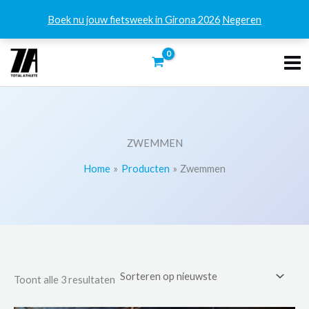
Boek nu jouw fietsweek in Girona 2026
Negeren
Ga
naar
de
inhoud
ZWEMMEN
Home
Producten
Zwemmen
Gesorteerd
Toont alle 3 resultaten
op
nieuwste