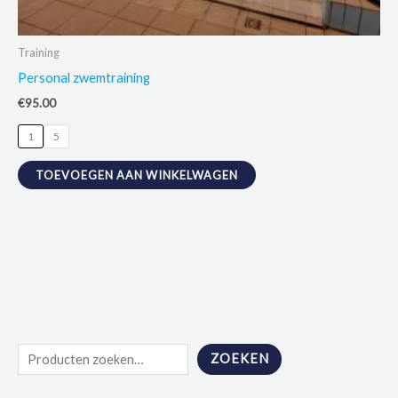
Training
Personal zwemtraining
€
95.00
1
5
Dit
TOEVOEGEN AAN WINKELWAGEN
product
heeft
meerdere
variaties.
Deze
optie
kan
Z
gekozen
ZOEKEN
o
worden