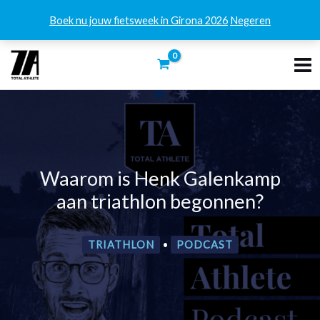
Boek nu jouw fietsweek in Girona 2026
Negeren
Ga
naar
de
inhoud
Waarom is Henk Galenkamp
aan triathlon begonnen?
TRIATHLON
•
PODCAST