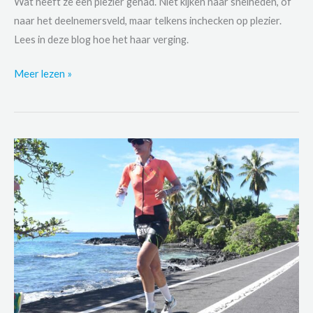
Wat heeft ze een plezier gehad. Niet kijken naar snelheden, of
naar het deelnemersveld, maar telkens inchecken op plezier.
Lees in deze blog hoe het haar verging.
Met
Meer lezen »
plezier
naar
de
finish:
Willemiens
Ironman
Klagenfurt