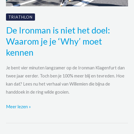
TRIATHLON
De Ironman is niet het doel:
Waarom je je ‘Why’ moet
kennen
Je bent vier minuten langzamer op de Ironman Klagenfurt dan
twee jaar eerder. Toch ben je 100% meer blij en tevreden. Hoe
kan dat? Lees nu het verhaal van Willemien die bijna de
handdoek in de ring wilde gooien.
De
Meer lezen »
Ironman
is
niet