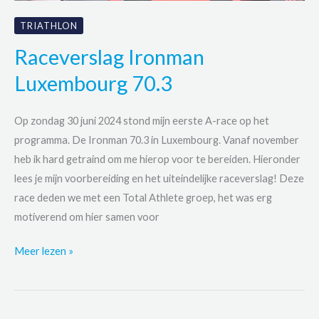
TRIATHLON
Raceverslag Ironman
Luxembourg 70.3
Op zondag 30 juni 2024 stond mijn eerste A-race op het
programma. De Ironman 70.3 in Luxembourg. Vanaf november
heb ik hard getraind om me hierop voor te bereiden. Hieronder
lees je mijn voorbereiding en het uiteindelijke raceverslag! Deze
race deden we met een Total Athlete groep, het was erg
motiverend om hier samen voor
Raceverslag
Meer lezen »
Ironman
Luxembourg
70.3