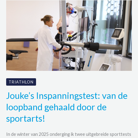
het
doel:
Waarom
je
je
‘Why’
moet
kennen
TRIATHLON
Jouke’s Inspanningstest: van de
loopband gehaald door de
sportarts!
In de winter van 2025 onderging ik twee uitgebreide sporttests