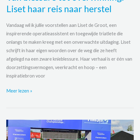
Liset haar reis naar herstel
Vandaag wil ik jullie voorstellen aan Liset de Groot, een
inspirerende operatieassistent en toegewijde triatlete die
onlangs te maken kreeg met een onverwachte uitdaging. Liset
schrijft in haar eigen woorden over de weg die ze heeft
afgelegd na een zware knieblessure. Haar verhaal is er één van
doorzettingsvermogen, veerkracht en hoop – een
inspiratiebron voor
Van
Meer lezen »
blessure
tot
overwinning:
Liset
haar