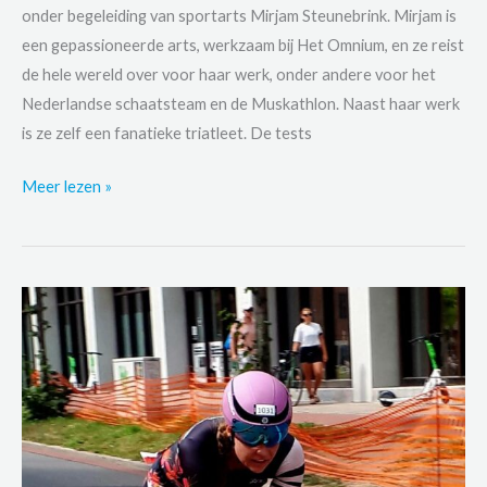
onder begeleiding van sportarts Mirjam Steunebrink. Mirjam is
een gepassioneerde arts, werkzaam bij Het Omnium, en ze reist
de hele wereld over voor haar werk, onder andere voor het
Nederlandse schaatsteam en de Muskathlon. Naast haar werk
is ze zelf een fanatieke triatleet. De tests
Jouke’s
Meer lezen »
Inspanningstest:
van
de
loopband
gehaald
door
de
sportarts!