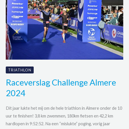
reis
naar
herstel
TRIATHLON
Raceverslag Challenge Almere
2024
Dit jaar lukte het mij om de hele triathlon in Almere onder de 10
uur te finishen! 3,8 km zwemmen, 180km fietsen en 42,2 km
hardlopen in 9:52:52. Na een “mislukte” poging, vorig jaar