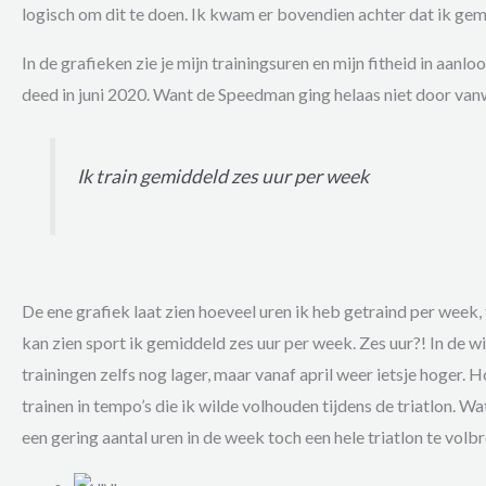
logisch om dit te doen. Ik kwam er bovendien achter dat ik ge
In de grafieken zie je mijn trainingsuren en mijn fitheid in aanl
deed in juni 2020. Want de Speedman ging helaas niet door va
Ik train gemiddeld zes uur per week
De ene grafiek laat zien hoeveel uren ik heb getraind per week, 
kan zien sport ik gemiddeld zes uur per week. Zes uur?! In de 
trainingen zelfs nog lager, maar vanaf april weer ietsje hoger. 
trainen in tempo’s die ik wilde volhouden tijdens de triatlon. Wa
een gering aantal uren in de week toch een hele triatlon te volb