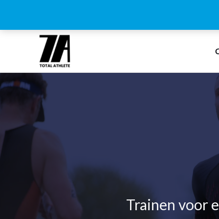
Ga
naar
C
de
inhoud
Trainen voor e