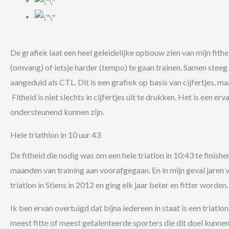
De grafiek laat een heel geleidelijke opbouw zien van mijn fith
(omvang) of ietsje harder (tempo) te gaan trainen. Samen steeg
aangeduid als CTL. Dit is een grafiek op basis van cijfertjes, m
Fitheid is niet slechts in cijfertjes uit te drukken. Het is een erv
ondersteunend kunnen zijn.
Hele triathlon in 10 uur 43
De fitheid die nodig was om een hele triatlon in 10:43 te finish
maanden van training aan voorafgegaan. En in mijn geval jaren
triatlon in Stiens in 2012 en ging elk jaar beter en fitter worden.
Ik ben ervan overtuigd dat bijna iedereen in staat is een triatlon
meest fitte of meest getalenteerde sporters die dit doel kunnen