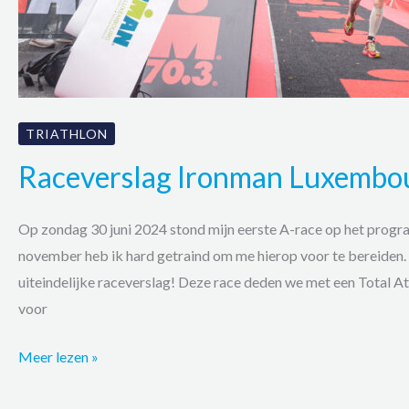
TRIATHLON
Raceverslag Ironman Luxembo
Op zondag 30 juni 2024 stond mijn eerste A-race op het prog
november heb ik hard getraind om me hierop voor te bereiden. 
uiteindelijke raceverslag! Deze race deden we met een Total A
voor
Raceverslag
Meer lezen »
Ironman
Luxembourg