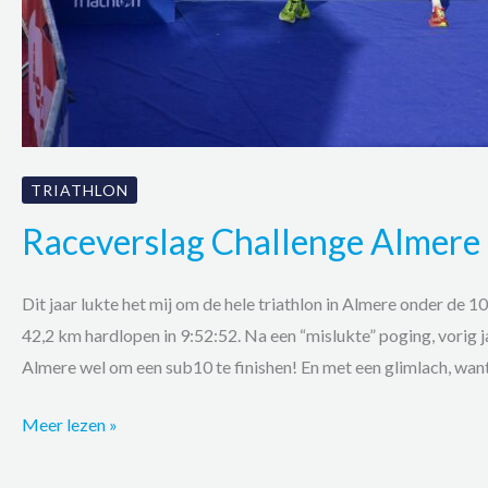
TRIATHLON
Raceverslag Challenge Almere
Dit jaar lukte het mij om de hele triathlon in Almere onder de 
42,2 km hardlopen in 9:52:52. Na een “mislukte” poging, vorig j
Almere wel om een sub10 te finishen! En met een glimlach, want
Raceverslag
Meer lezen »
Challenge
Almere