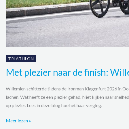
TRIATHLON
Met plezier naar de finish: Wi
Willemien schitterde tijdens de Ironman Klagenfurt 2026 in Oos
lachen. Wat heeft ze een plezier gehad. Niet kijken naar snelhe
op plezier. Lees in deze blog hoe het haar verging.
Met
Meer lezen »
plezier