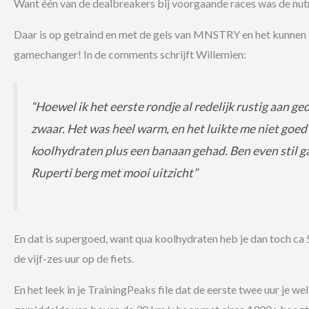
Want één van de dealbreakers bij voorgaande races was de nutr
Daar is op getraind en met de gels van MNSTRY en het kunnen 
gamechanger! In de comments schrijft Willemien:
“Hoewel ik het eerste rondje al redelijk rustig aan g
zwaar. Het was heel warm, en het luikte me niet goe
koolhydraten plus een banaan gehad. Ben even stil g
Ruperti berg met mooi uitzicht”
En dat is supergoed, want qua koolhydraten heb je dan toch ca 
de vijf-zes uur op de fiets.
En het leek in je TrainingPeaks file dat de eerste twee uur je