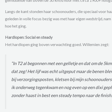
gemiddelde van boven de 30 km/u hoor met circa 1900+ hoog
Langs de kant stonden haar schoonouders, die speciaal voor ha
geleden in volle focus bezig was met haar eigen wedstrijd, nam z
hoe het ging.
Hardlopen: Social en steady
Het hardlopen ging boven verwachting goed. Willemien zegt:
“In T2 al begonnen met een gelletje en dat om de 5k
dat zeg! Het lijf was echt uitgeput maar de benen bl
bij verzorgingsposten, kletsen bij mijn schoonouders
ik onderweg tegenkwam en nog even op een dixi gepl
zonder haast in best een steady tempo naar de finish.