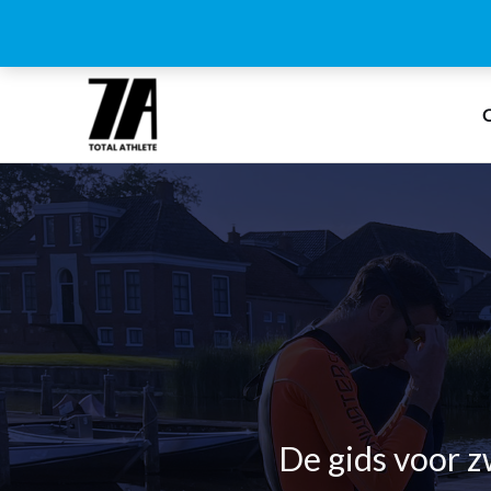
Ga
naar
C
de
inhoud
De gids voor z