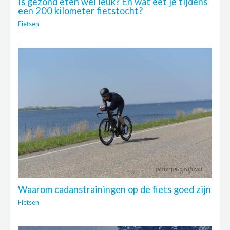
Is gezond eten wel leuk? En wat eet je tijdens
een 200 kilometer fietstocht?
Fietsen
Waarom cadanstrainingen op de fiets goed zijn
Fietsen