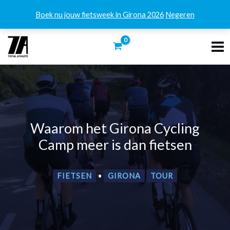
Boek nu jouw fietsweek in Girona 2026
Negeren
Ga
naar
de
inhoud
Waarom het Girona Cycling
Camp meer is dan fietsen
FIETSEN
•
GIRONA
TOUR