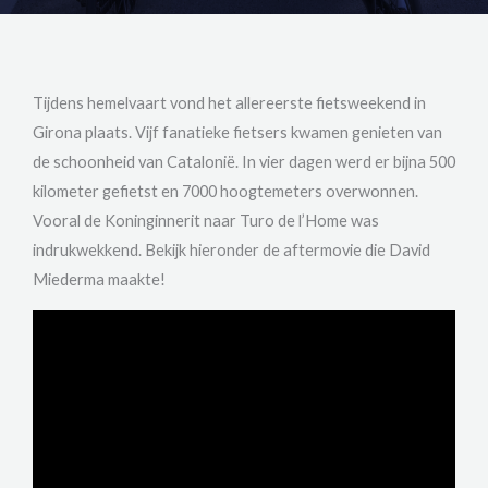
Tijdens hemelvaart vond het allereerste fietsweekend in
Girona plaats. Vijf fanatieke fietsers kwamen genieten van
de schoonheid van Catalonië. In vier dagen werd er bijna 500
kilometer gefietst en 7000 hoogtemeters overwonnen.
Vooral de Koninginnerit naar Turo de l’Home was
indrukwekkend. Bekijk hieronder de aftermovie die David
Miederma maakte!