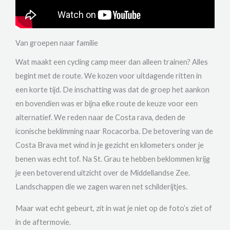
Van groepen naar familie
Wat maakt een cycling camp meer dan alleen trainen? Alles
begint met de route. We kozen voor uitdagende ritten in
een korte tijd. De inschatting was dat de groep het aankon
en bovendien was er bijna elke route de keuze voor een
alternatief. We reden naar de Costa rava, deden de
iconische beklimming naar Rocacorba. De betovering van de
Costa Brava met wind in je gezicht en kilometers onder je
benen was echt tof. Na St. Grau te hebben beklommen krijg
je een betoverend uitzicht over de Middellandse Zee.
Landschappen die we zagen waren net schilderijtjes.
Maar wat echt gebeurt, zit in wat je niet op de foto’s ziet of
in de aftermovie.